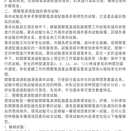
6. 最后檢測。在開關電源適配器恢復后，對其進行電氣性能、機械性能和
外觀檢查。
二、 開關電源適配器的壽命試驗：
壽命試驗是用來考察開關電源適配器壽命規律性的試驗，它是產品最后階
段的試驗。
壽命試驗是在規定條件下，模擬開關電源適配器實際工作狀態和儲存狀態
進行的試驗。壽命試驗分為工作壽命試驗和儲存壽命試驗兩種，因儲存壽
命試驗的時間太長，故常采用工作壽命試驗。
壽命試驗又叫功率老化試驗，也稱為老化烤機，或叫老化燒機，是開關電
源適配器出廠前的一項質量檢測。試驗過程中應按技術條件規定，間隔一
定的時間進行參數測試。壽命試驗通常采取通電老化，是在一定的溫度條
件下，給開關電源適配器加上規定的工作電壓和滿負荷（負載）條件下進
行的試驗。老化的時間通常是4、8、24、48、72小時或更長的時間范圍
中選取。有些連續工作的開關電源產品需要設置高溫環境以縮短老化的時
間。
開關電源適配器通過壽命試驗，可使部分產品存在的故障隱患暴露出來。
試驗中應記錄試驗樣品失效的時間，并對這些失效時間進行統計分析，以
評估電源適配器的可靠性、失效率、平均壽命等可靠性數量特征。
三、開關電源適配器的環境試驗：
環境試驗是一種檢驗開關電源適配器產品適應環境能力，評價、分析環境
對開關電源適配器性能影響的試驗，通常是模擬開關電源可能遇到的各種
自然環境條件。環境試驗可以是模擬一種環境因素的單一試驗，也可以是
同時模擬多種環境因素的綜合試驗。環境試驗的內容通常包括以下幾種類
型。
1. 機械試驗：