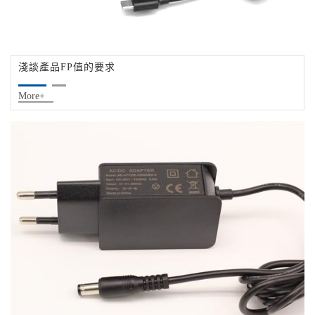
淺談產品FP值的要求
More+