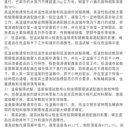
進行，空氣中的水蒸汽不應超過20g/立方米，相當于35攝氏度時相對濕度
為50%。
高溫試驗通常包括高溫性能試驗和高溫儲存試驗兩種。高溫性能試驗主要
檢驗開關電源適配器在某一固定溫度下，通電工作一定時間后是否能正常
工作；高溫儲存試驗是開關電源適配器在高溫儲存情況下進行的試驗，即
電源適配器在某一高溫中放置若干小時，并在室溫下恢復一定時間后，檢
查產品主要指標是否仍符合要求，有無機械損傷、塑膠件變形等現象。
2） 低溫試驗。低溫試驗用以檢查低溫環境對開關電源適配器的影響，確
定產品在低溫條件下工作和儲存的適應性。低溫試驗一般在低溫箱中進
行。
低溫試驗通常包括低溫性能試驗和低溫儲存試驗兩種。低溫性能試驗是將
開關電源適配器置入低溫箱中通電工作，并在一定溫度下工作若干小時，
而后測量產品的工作特性，檢查電源適配器能否正常工作。低溫儲存試驗
是開關電源適配器在儲存情況下進行的試驗，即將產品在不通電的情況
下，置入某一固定溫度的低溫箱中，若干小時后取出，并在室溫下恢復一
段時間后通電，檢查其主要測試指標是否仍符合要求，有無機械損傷、金
屬銹蝕和漆層剝落等現象。
3） 溫度循環試驗。溫度循環試驗用以檢查開關電源適配器在較短時間
內，抵御溫度劇烈變化的承受能力及是否因熱脹冷縮引起材料開裂、連接
器接觸不良、產品參數惡化等失效現象。
溫度循環試驗通常在高、低溫箱中進行。高、低溫交替存放時間及轉換時
間的長短和循環次數應按產品試驗大綱要求確定。
4） 潮濕試驗。潮濕試驗用以檢查濕熱對開關電源適配器的影響，確定產
品在濕熱條件下工作和儲存的適應性。
潮濕試驗在潮濕箱中進行，通常溫度為40±2℃，相對濕度為95%±3%，試