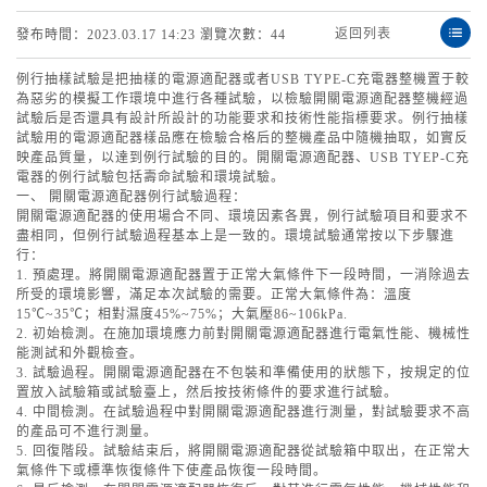
返回列表
發布時間：2023.03.17 14:23 瀏覽次數：44
例行抽樣試驗是把抽樣的電源適配器或者USB TYPE-C充電器整機置于較
為惡劣的模擬工作環境中進行各種試驗，以檢驗開關電源適配器整機經過
試驗后是否還具有設計所設計的功能要求和技術性能指標要求。例行抽樣
試驗用的電源適配器樣品應在檢驗合格后的整機產品中隨機抽取，如實反
映產品質量，以達到例行試驗的目的。開關電源適配器、USB TYEP-C充
電器的例行試驗包括壽命試驗和環境試驗。
一、 開關電源適配器例行試驗過程：
開關電源適配器的使用場合不同、環境因素各異，例行試驗項目和要求不
盡相同，但例行試驗過程基本上是一致的。環境試驗通常按以下步驟進
行：
1. 預處理。將開關電源適配器置于正常大氣條件下一段時間，一消除過去
所受的環境影響，滿足本次試驗的需要。正常大氣條件為：溫度
15℃~35℃；相對濕度45%~75%；大氣壓86~106kPa.
2. 初始檢測。在施加環境應力前對開關電源適配器進行電氣性能、機械性
能測試和外觀檢查。
3. 試驗過程。開關電源適配器在不包裝和準備使用的狀態下，按規定的位
置放入試驗箱或試驗臺上，然后按技術條件的要求進行試驗。
4. 中間檢測。在試驗過程中對開關電源適配器進行測量，對試驗要求不高
的產品可不進行測量。
5. 回復階段。試驗結束后，將開關電源適配器從試驗箱中取出，在正常大
氣條件下或標準恢復條件下使產品恢復一段時間。