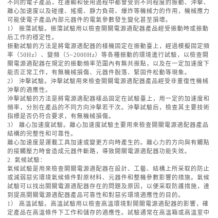
不同的電子產品，在運輸和使用過程中都會受到不同程度的振動、沖擊、
離心加速度以及碰撞、搖擺、靜力負荷、爆炸等機械力的作用，機械應力
可能使電子產品內部元器件的電氣參數發生變化甚至損壞。
1） 振蕩試驗。振蕩試驗用以檢查開關電源適配器產品經受振動時或振動
后工作的穩定性。
振動試驗的方法是將電源適配器的樣機固定在振動臺上，經過模擬固定頻
率（50Hz）、變頻（5~2000Hz）等各種振動的環境進行試驗，以檢查開
關電源適配器在規定的振動頻率范圍內有無共振點，以及在一定加速度下
能否正常工作，有無機械損傷、元器件脫落、緊固件松動等現象。
2） 沖擊試驗。沖擊試驗用來檢查開關電源適配器產品經受非重復性機械
沖擊的適應性。
沖擊試驗的方法是將電源適配器樣品固定在試驗臺上，用一定的加速度和
頻率，分別在產品的不同方向沖擊若干次。沖擊試驗后，檢查其主要技術
指標是否仍符合要求，有無機械損傷。
3） 離心加速度試驗。離心加速度試驗主要用來檢查開關電源適配器產品
結構的完整性和可靠性。
離心加速度是運載工具加速或變更方向時產生的。離心力的方向與有觸點
的接觸壓力時會造成元器件斷路，導致開關電源適配器功能失效。
2. 氣候試驗：
氣候試驗是用來檢查開關電源適配器在設計、工藝、結構上所采取的防止
或減弱惡劣環境氣候條件對原材料、元器件和整機參數影響的措施。氣候
試驗可以找出開關電源適配器存在的問題及原因，以便采取防護措施，達
到提高開關電源適配器產品可靠性和對惡劣環境適應性的目的。
1） 高溫試驗。高溫試驗用以檢查高溫環境對開關電源適配器的影響，確
定產品在高溫條件下工作和儲存的適應性。試驗通常在高溫箱或高溫室中