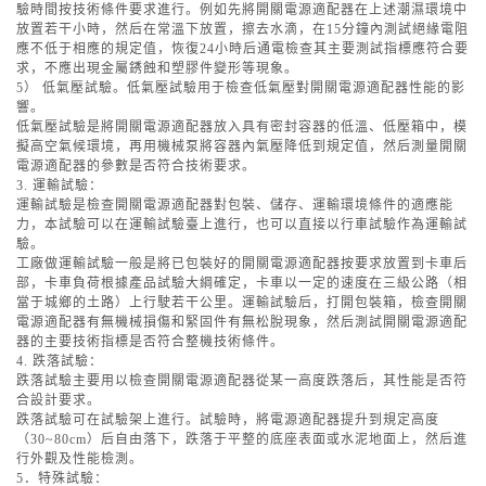
驗時間按技術條件要求進行。例如先將開關電源適配器在上述潮濕環境中
放置若干小時，然后在常溫下放置，擦去水滴，在15分鐘內測試絕緣電阻
應不低于相應的規定值，恢復24小時后通電檢查其主要測試指標應符合要
求，不應出現金屬銹蝕和塑膠件變形等現象。
5） 低氣壓試驗。低氣壓試驗用于檢查低氣壓對開關電源適配器性能的影
響。
低氣壓試驗是將開關電源適配器放入具有密封容器的低溫、低壓箱中，模
擬高空氣候環境，再用機械泵將容器內氣壓降低到規定值，然后測量開關
電源適配器的參數是否符合技術要求。
3. 運輸試驗：
運輸試驗是檢查開關電源適配器對包裝、儲存、運輸環境條件的適應能
力，本試驗可以在運輸試驗臺上進行，也可以直接以行車試驗作為運輸試
驗。
工廠做運輸試驗一般是將已包裝好的開關電源適配器按要求放置到卡車后
部，卡車負荷根據產品試驗大綱確定，卡車以一定的速度在三級公路（相
當于城鄉的土路）上行駛若干公里。運輸試驗后，打開包裝箱，檢查開關
電源適配器有無機械損傷和緊固件有無松脫現象，然后測試開關電源適配
器的主要技術指標是否符合整機技術條件。
4. 跌落試驗：
跌落試驗主要用以檢查開關電源適配器從某一高度跌落后，其性能是否符
合設計要求。
跌落試驗可在試驗架上進行。試驗時，將電源適配器提升到規定高度
（30~80cm）后自由落下，跌落于平整的底座表面或水泥地面上，然后進
行外觀及性能檢測。
5．特殊試驗：