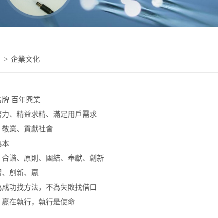
>
企業文化
名牌 百年興業
努力、精益求精、滿足用戶需求
、敬業、貢獻社會
為本
、合諧、原則、團結、奉獻、創新
習、創新、贏
為成功找方法，不為失敗找借口
：贏在執行，執行是使命