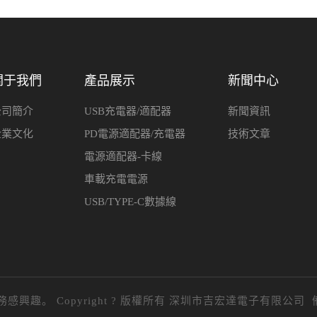
關于我們
產品展示
新聞中心
公司簡介
USB充電器/適配器
新聞資訊
企業文化
PD電源適配器/充電器
技術文章
電源適配器-卡線
車載充電電源
USB/TYPE-C數據線
趣。 Copyright ? 版權所有 深圳市吉宏達電子有限公司 