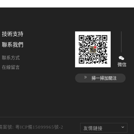
技術支持
聯系我們
聯系方式
微信
在線留言
掃一掃加關注
備案號:
粵ICP備15099965號-2
友情鏈接