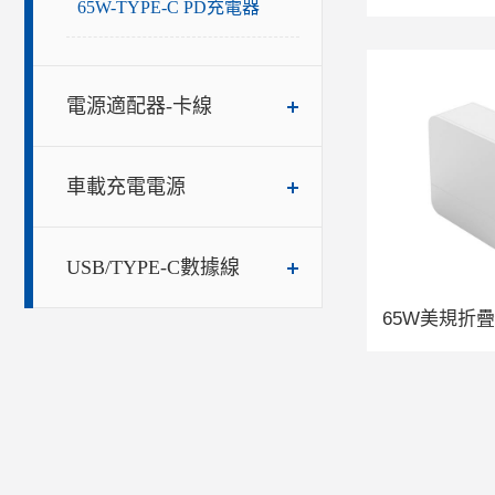
65W-TYPE-C PD充電器
電源適配器-卡線
車載充電電源
USB/TYPE-C數據線
65W美規折