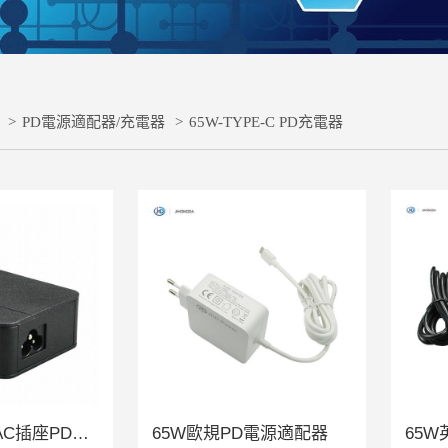
>
PD電源適配器/充電器
>
65W-TYPE-C PD充電器
I類C6米老鼠AC插座PD電源適配器
65W歐規PD電源適配器
65