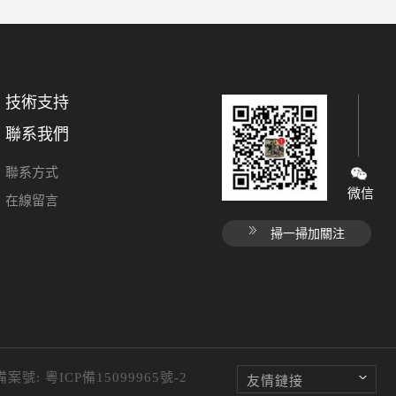
技術支持
聯系我們
聯系方式
微信
在線留言
掃一掃加關注
備案號:
粵ICP備15099965號-2
友情鏈接