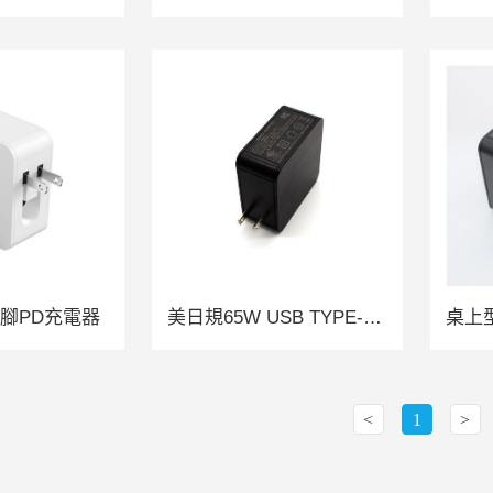
疊腳PD充電器
美日規65W USB TYPE-C PD快充頭
桌上型
<
1
>