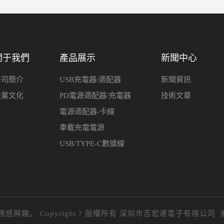
關于我們
產品展示
新聞中心
公司簡介
USB充電器/適配器
新聞資訊
企業文化
PD電源適配器/充電器
技術文章
電源適配器-卡線
車載充電電源
USB/TYPE-C數據線
趣。 Copyright ? 版權所有 深圳市吉宏達電子有限公司 